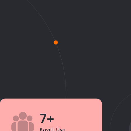
7+
Kayıtlı Üye