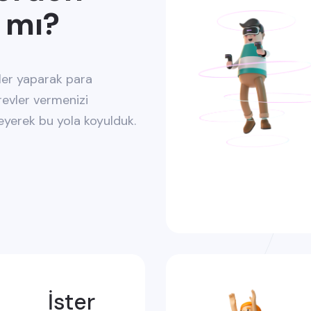
 mı?
ler yaparak para
evler vermenizi
eyerek bu yola koyulduk.
İster